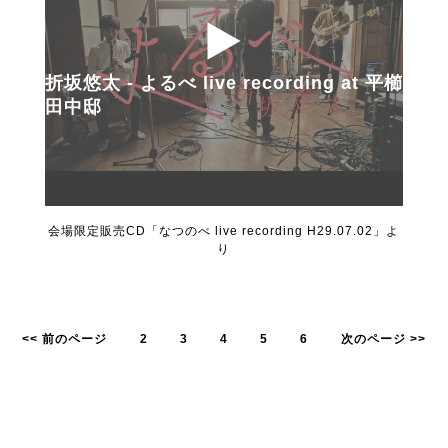
折坂悠太 - よるべ live recording at 平櫛
田中邸
会場限定販売CD「なつのべ live recording H29.07.02」よ
り
<< 前のページ
2
3
4
5
6
次のページ >>