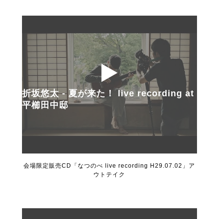
折坂悠太 - 夏が来た！ live recording at
平櫛田中邸
会場限定販売CD「なつのべ live recording H29.07.02」ア
ウトテイク