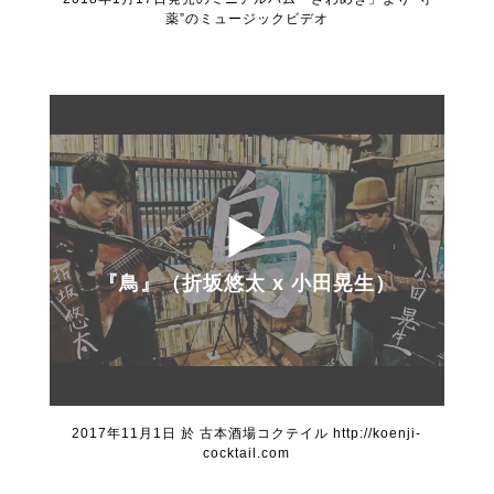
薬”のミュージックビデオ
『鳥』（折坂悠太 x 小田晃生）
2017年11月1日 於 古本酒場コクテイル
http://koenji-
cocktail.com