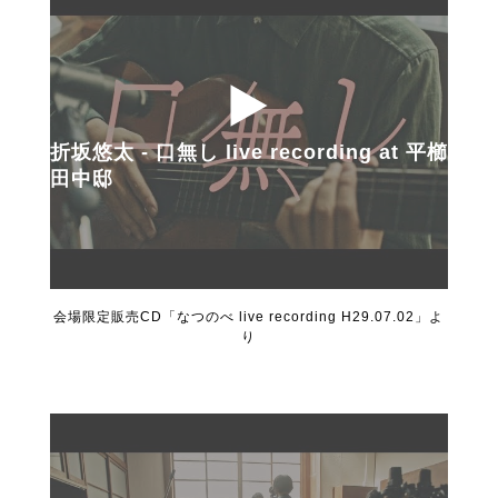
折坂悠太 - 口無し live recording at 平櫛
田中邸
会場限定販売CD「なつのべ live recording H29.07.02」よ
り