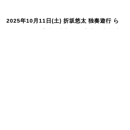
2025年10月11日(土) 折坂悠太 独奏遊行 ら
いど 2025 ＜北陸・中部編＞ 富山/黒部公演
2025年9月16日(火) 折坂悠太 独奏遊行 らい
ど 2025 ＜北海道編＞ 札幌公演 2日目
<< 前のページ
1
2
3
次のページ >>