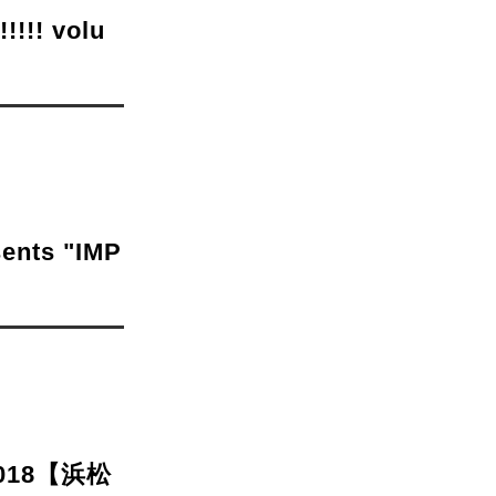
!!! volu
nts "IMP
018【浜松