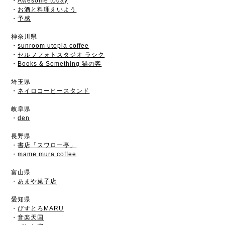
・
Awesome today
・
お酒と料理えいよう
・
予感
神奈川県
・
sunroom utopia coffee
・
セルフフォトスタジオ ラシク
・
Books & Something 猫の客
埼玉県
・
ネイロコーヒースタンド
岐阜県
・
den
長野県
・
書店「スワロー亭」
・
mame mura coffee
富山県
・
あまや菓子店
愛知県
・
びすとろMARU
・
音楽天国