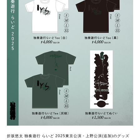
折坂悠太 独奏遊行 らいど 2025東京公演・上野公演(追加)のグッズ