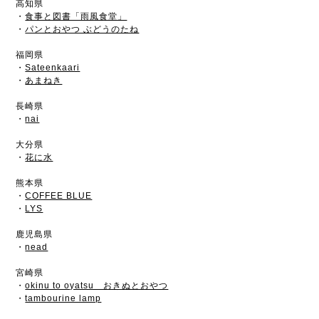
高知県
・
食事と図書「雨風食堂」
・
パンとおやつ ぶどうのたね
福岡県
・
Sateenkaari
・
あまねき
長崎県
・
nai
大分県
・
花に水
熊本県
・
COFFEE BLUE
・
LYS
鹿児島県
・
nead
宮崎県
・
okinu to oyatsu おきぬとおやつ
・
tambourine lamp