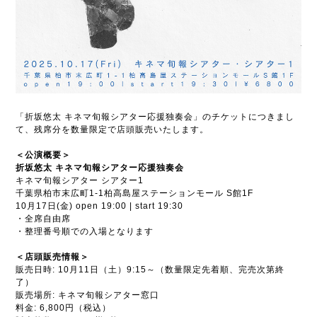
「折坂悠太 キネマ旬報シアター応援独奏会」のチケットにつきまし
て、残席分を数量限定で店頭販売いたします。
＜公演概要＞
折坂悠太 キネマ旬報シアター応援独奏会
キネマ旬報シアター シアター1
千葉県柏市末広町1-1柏高島屋ステーションモール S館1F
10月17日(金) open 19:00 | start 19:30
・全席自由席
・整理番号順での入場となります
＜店頭販売情報＞
販売日時: 10月11日（土）9:15～（数量限定先着順、完売次第終
了）
販売場所: キネマ旬報シアター窓口
料金: 6,800円（税込）