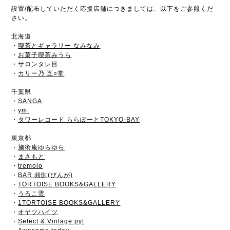
設置/配布していただく応援店舗につきましては、以下をご参照くだ
さい。
北海道
・
喫茶とギャラリー なみなみ
・
お菓子喫茶みうら
・
サロンタレ目
・
カリー乃 五○堂
千葉県
・
SANGA
・
ym.
・
タワーレコード ららぽーとTOKYO-BAY
東京都
・
施術庵ゆらゆら
・
まさもと
・
tremolo
・
BAR 頻伽(びんが)
・
TORTOISE BOOKS&GALLERY
・
うろこ雲
・
1TORTOISE BOOKS&GALLERY
・
オヤツハイツ
・
Select & Vintage pyt