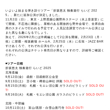
いよいよ始まる弾き語りツアー「折坂悠太 独奏遊行 らいど 202
5」、新たに追加公演が決定しました。
11月2日（日）、東京・上野恩賜公園野外ステージ（水上音楽堂）に
て開催。不忍池に隣接し、屋根のある開放的な野外会場で、全席自由
席のスタイルで行われる予定です。人見記念講堂でのホール公演とは
また異なる趣になるでしょう。
加えて、2026年2月には沖縄編として2公演を開催。2月23日（月・
祝）に那覇・桜坂劇場 ホールA、2月25日（水）に石垣・JAZZ BAR
すけあくろで、それぞれ公演を行います。
それぞれの公演はチケット発売日が異なりますので、詳細等ご確認く
ださい。
◾️ツアー日程
折坂悠太 独奏遊行 らいど 2025
北海道編
9月12日(金) 函館・旧函館区公会堂
9月13日(土) 苫小牧・樽前山神社 拝殿
SOLD OUT!
9月15日(月祝) 札幌・モエレ沼公園 ガラスのピラミッド
SOLD OU
T!
9月16日(火) 札幌・モエレ沼公園 ガラスのピラミッド
SOLD OUT!
北陸・中部編
10月11日(土) 富山/黒部・白雪山善巧寺
SOLD OUT!