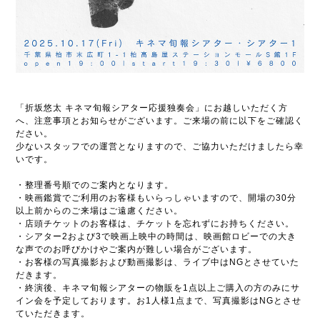
「折坂悠太 キネマ旬報シアター応援独奏会」にお越しいただく方
へ、注意事項とお知らせがございます。ご来場の前に以下をご確認く
ださい。
少ないスタッフでの運営となりますので、ご協力いただけましたら幸
いです。
・整理番号順でのご案内となります。
・映画鑑賞でご利用のお客様もいらっしゃいますので、開場の30分
以上前からのご来場はご遠慮ください。
・店頭チケットのお客様は、チケットを忘れずにお持ちください。
・シアター2および3で映画上映中の時間は、映画館ロビーでの大き
な声でのお呼びかけやご案内が難しい場合がございます。
・お客様の写真撮影および動画撮影は、ライブ中はNGとさせていた
だきます。
・終演後、キネマ旬報シアターの物販を1点以上ご購入の方のみにサ
イン会を予定しております。お1人様1点まで、写真撮影はNGとさせ
ていただきます。