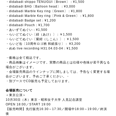
・didabadi shippo TENUGUI〔Brown〕：¥1,500
・didabadi BAG〔Balloon head〕：¥3,000
・didabadi Marble Key ring〔Green〕：¥1,800
・didabadi Marble Key ring〔Pink & Green〕：¥1,800
・didabadi Badge set：¥1,200
・didabadi Pouch：¥1,700
・あいずてぬぐい：¥1,500
・らいどてぬぐい〔緋（あけ）〕：￥1,500
・らいどてぬぐい〔紫紺（しこん）〕：￥1,500
・らいど缶〔10周年ロゴ柄 和紙張り〕： ¥3,200
・めめ live recording H31.04.03-04：¥1,500
・価格は全て税込です。
・商品画像はイメージです。実際の商品とは仕様や色味が若干異なる
場合がございます。
・会場販売商品のラインナップに関しましては、予告なく変更する場
合がございます。予めご了承ください。・
・別ブースでCD販売も予定しております。
会場販売について
＜東京公演＞
10月30日（木）東京・昭和女子大学 人見記念講堂
OPEN 18:00／START 19:00
【販売時間】先行販売16:30～17:30／開場中18:00～19:00／終演
後