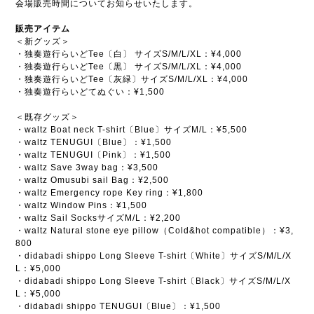
会場販売時間についてお知らせいたします。
販売アイテム
＜新グッズ＞
・独奏遊行らいどTee〔白〕 サイズS/M/L/XL：¥4,000
・独奏遊行らいどTee〔黒〕 サイズS/M/L/XL：¥4,000
・独奏遊行らいどTee〔灰緑〕サイズS/M/L/XL：¥4,000
・独奏遊行らいどてぬぐい：¥1,500
＜既存グッズ＞
・waltz Boat neck T-shirt〔Blue〕サイズM/L：¥5,500
・waltz TENUGUI〔Blue〕：¥1,500
・waltz TENUGUI〔Pink〕：¥1,500
・waltz Save 3way bag：¥3,500
・waltz Omusubi sail Bag：¥2,500
・waltz Emergency rope Key ring：¥1,800
・waltz Window Ꮲins：¥1,500
・waltz Sail SocksサイズM/L：¥2,200
・waltz Natural stone eye pillow（Cold&hot compatible）：¥3,
800
・didabadi shippo Long Sleeve T-shirt〔White〕サイズS/M/L/X
L：¥5,000
・didabadi shippo Long Sleeve T-shirt〔Black〕サイズS/M/L/X
L：¥5,000
・didabadi shippo TENUGUI〔Blue〕：¥1,500