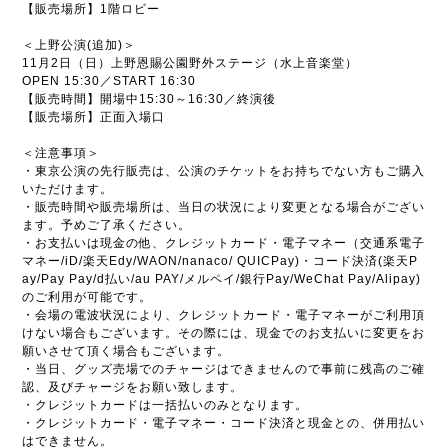
【販売場所】1階ロビー
＜上野公演(追加)＞
11月2日（日）上野恩賜公園野外ステージ（水上音楽堂）
OPEN 15:30／START 16:30
【販売時間】開場中15:30～16:30／終演後
【販売場所】正面入場口
＜注意事項＞
・東京公演の先行販売は、公演のチケットをお持ちでない方もご購入
いただけます。
・販売時間や販売場所は、当日の状況により変更となる場合がござい
ます。予めご了承ください。
・お支払いは現金の他、クレジットカード・電子マネー（交通系電子
マネー/iD/楽天Edy/WAON/nanaco/ QUICPay)・コード決済(楽天P
ay/Pay Pay/d払い/au PAY/メルペイ/銀行Pay/WeChat Pay/Alipay)
のご利用が可能です。
・会場の電波状況により、クレジットカード・電子マネーがご利用頂
けない場合もございます。その際には、現金でのお支払いに変更をお
願いさせて頂く場合もございます。
・当日、グッズ売場でのチャージはできませんので事前に残高のご確
認、及びチャージをお願い致します。
・クレジットカードは一括払いのみとなります。
・クレジットカード・電子マネー・コード決済と現金との、併用払い
はできません。