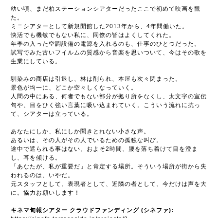
幼い頃、まだ柏ステーションシアターだったここで初めて映画を観
た。
ミニシアターとして新規開館した2013年から、4年間働いた。
快活でも機敏でもない私に、同僚の皆はよくしてくれた。
年季の入った空調設備の電源を入れるのも、仕事のひとつだった。
試写でみた古いフイルムの質感から音楽を思いついて、今はその歌を
生業にしている。
馴染みの商店は引退し、林は削られ、本屋も次々閉まった。
景色が均一に、どこか空々しくなっていく。
人間の中にある、何者でもない部分が拠り所をなくし、太文字の宣伝
句や、目をひく強い言葉に吸い込まれていく。こういう流れに抗っ
て、シアターは立っている。
あなたにしか、私にしか聞きとれない小さな声。
あるいは、その人がその人でいるための孤独な叫び。
途中で遮られる事はない。およそ2時間、腰を落ち着けて目を澄ま
し、耳を傾ける。
「あなたが、私が重要だ」と肯定する場所。そういう場所が街から失
われるのは、いやだ。
元スタッフとして、表現者として、近隣の者として、今だけは声を大
に。協力お願いします！
キネマ旬報シアター クラウドファンディング (シネファ):