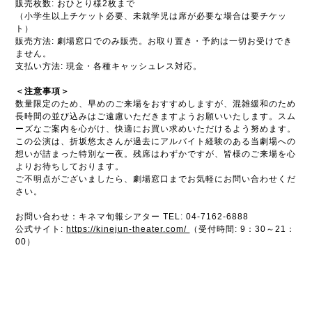
販売枚数: おひとり様2枚まで
（小学生以上チケット必要、未就学児は席が必要な場合は要チケッ
ト）
販売方法: 劇場窓口でのみ販売。お取り置き・予約は一切お受けでき
ません。
支払い方法: 現金・各種キャッシュレス対応。
＜注意事項＞
数量限定のため、早めのご来場をおすすめしますが、混雑緩和のため
長時間の並び込みはご遠慮いただきますようお願いいたします。スム
ーズなご案内を心がけ、快適にお買い求めいただけるよう努めます。
この公演は、折坂悠太さんが過去にアルバイト経験のある当劇場への
想いが詰まった特別な一夜。残席はわずかですが、皆様のご来場を心
よりお待ちしております。
ご不明点がございましたら、劇場窓口までお気軽にお問い合わせくだ
さい。
お問い合わせ：キネマ旬報シアター TEL: 04-7162-6888
公式サイト:
https://kinejun-theater.com/
（受付時間: 9：30～21：
00）