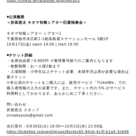
https://cinefa.terraceside.jp/projects/3
◾️公演概要
＜折坂悠太 キネマ旬報シアター応援独奏会＞
キネマ旬報シアター シアター1
千葉県柏市末広町1-1柏高島屋ステーションモール S館1F
10月17日(金) open 19:00 | start 19:30
◾️チケット詳細
・全席自由席 / 6,800円 ※整理番号順でのご案内となります
・枚数制限：お一人様2枚まで
・入場制限：小学生以上チケット必要、未就学児は席が必要な場合は
要チケット
※本公演のチケットをご購入には、販売サービス「TicketMe」での
購入者情報の入力が必要です。また、チケット代の 5% がサービス
利用料としてかかります。あらかじめご了承ください。
問い合わせ：
折坂悠太 スタッフ
orisakayuta@gmail.com
先行受付：9月30日(火) 18:00〜10月2日(木) 23:59迄
https://ticketme.io/event/group/9ecfec62-94cb-4c3f-b1a4-3c648