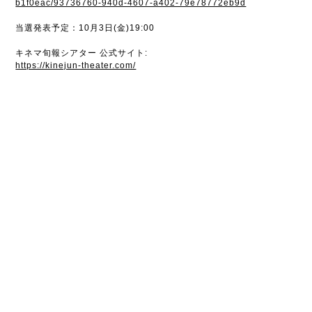
b1f0eac/93736760-940d-4607-a402-79e78772eb9d
当選発表予定：10月3日(金)19:00
キネマ旬報シアター 公式サイト:
https://kinejun-theater.com/