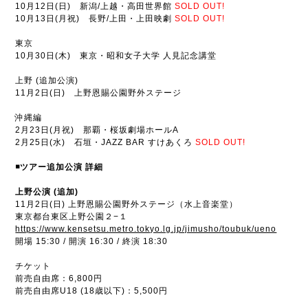
10月12日(日) 新潟/上越・高田世界館
SOLD OUT!
10月13日(月祝) 長野/上田・上田映劇
SOLD OUT!
東京
10月30日(木) 東京・昭和女子大学 人見記念講堂
上野 (追加公演)
11月2日(日) 上野恩賜公園野外ステージ
沖縄編
2月23日(月祝) 那覇・桜坂劇場ホールA
2月25日(水) 石垣・JAZZ BAR すけあくろ
SOLD OUT!
◾️ツアー追加公演 詳細
上野公演 (追加)
11月2日(日) 上野恩賜公園野外ステージ（水上音楽堂）
東京都台東区上野公園２−１
https://www.kensetsu.metro.tokyo.lg.jp/jimusho/toubuk/ueno
開場 15:30 / 開演 16:30 / 終演 18:30
チケット
前売自由席：6,800円
前売自由席U18 (18歳以下)：5,500円