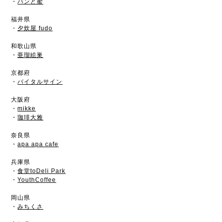
・
パンと蜜
福井県
・
夕炊屋 fudo
和歌山県
・
亜瑠絵巣
京都府
・
バイタルサイン
大阪府
・
mikke
・
珈琲大雅
奈良県
・
apa apa cafe
兵庫県
・
食堂toDeli Park
・
YouthCoffee
岡山県
・
みちくさ