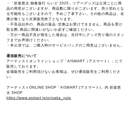
・「折坂悠太 独奏遊行 らいど 2025」ツアーグッズは公演ごとに商
品の用意がございますが、商品数に限りがございます。売り切れとな
る可能性もございますので、予めご了承下さい。その他の商品は、在
庫が無くなり次第販売終了となります。
・不良品以外の、商品の返品･交換はお受けできません。商品を受け
取る際､商品に間違いがないか必ずご確認ください。
・万が一商品不良が発生した場合は、当日中にグッズ売り場のスタッ
フまでお声掛けください。
・本公演では、ご購入時のサービスバッグのご用意はございません。
通信販売について
アーティストオンラインショップ「A!SMART（アスマート）」にて
販売しております。
会場販売をご利用頂けないお客様は、ぜひ通信販売をご利用くださ
い。
アーティストONLINE SHOP「A!SMART (アスマート)」内 折坂悠
太 SHOP
https://www.asmart.jp/orisaka_yuta