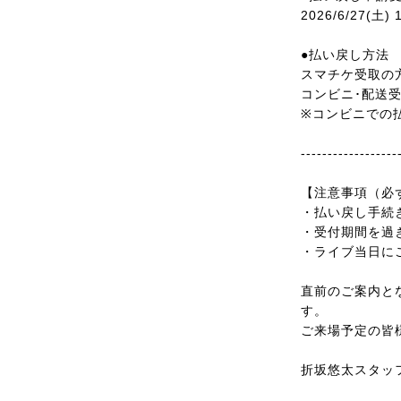
2026/6/27(土) 
●払い戻し方法
スマチケ受取の
コンビニ･配送
※コンビニでの
------------------
【注意事項（必
・払い戻し手続
・受付期間を過
・ライブ当日に
直前のご案内と
す。
ご来場予定の皆
折坂悠太スタッ