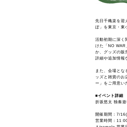
先日千穐楽を迎え
ぽ」を東京・東小金
活動初期に深く
けた「NO W
か、グッズの販
詳細や追加情報
また、会場となる
ッズと雑貨のお店
ー」をご用意い
■イベント詳細
折坂悠太 独奏遊
開催期間：7/16(
営業時間：11:00
＊tremolo 営業