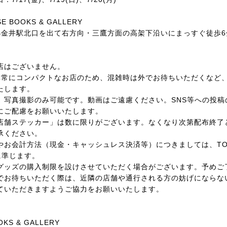
E BOOKS & GALLERY
東小金井駅北口を出て右方向・三鷹方面の高架下沿いにまっすぐ徒歩6
店はございません。
非常にコンパクトなお店のため、混雑時は外でお待ちいただくなど
たします。
、写真撮影のみ可能です。動画はご遠慮ください。SNS等への投稿
にご配慮をお願いいたします。
店舗ステッカー」は数に限りがございます。なくなり次第配布終了
承ください。
お会計方法（現金・キャッシュレス決済等）につきましては、TORTO
に準じます。
グッズの購入制限を設けさせていただく場合がございます。予めご
でお待ちいただく際は、近隣の店舗や通行される方の妨げにならな
ていただきますようご協力をお願いいたします。
OKS & GALLERY