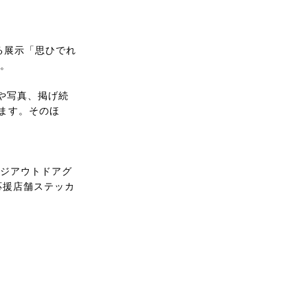
返る展示「思ひでれ
す。
や写真、掲げ続
います。そのほ
テージアウトドアグ
応援店舗ステッカ