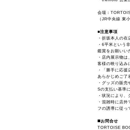
会場：TORTOIS
（JR中央線 
■注意事項
・折坂本人の在
・6平米という
鑑賞をお願いい
・店内展示物は
客様の映り込み
・「勝手に応援
あらかじめご了
・グッズの販売や
Sの支払い基準
・状況により、
・混雑時に店外
フの誘導に従っ
◼️お問合せ
TORTOISE BO