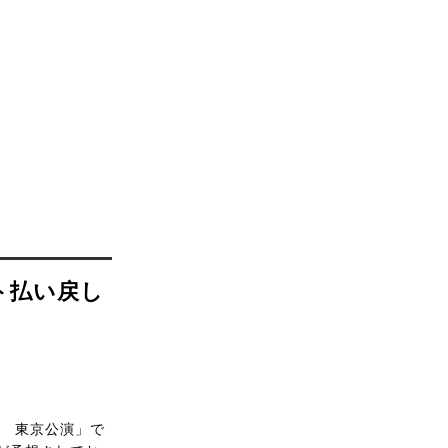
ト払い戻し
豆編 東京公演」で