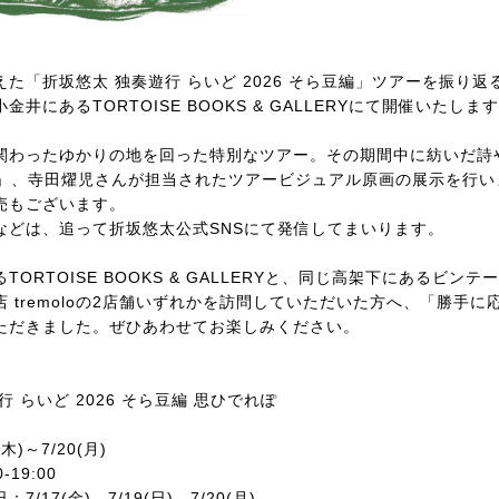
た「折坂悠太 独奏遊行 らいど 2026 そら豆編」ツアーを振り
井にあるTORTOISE BOOKS & GALLERYにて開催いたしま
関わったゆかりの地を回った特別なツアー。その期間中に紡いだ詩
AR」、寺田燿児さんが担当されたツアービジュアル原画の展示を行
売もございます。
などは、追って折坂悠太公式SNSにて発信してまいります。
TORTOISE BOOKS & GALLERYと、同じ高架下にあるビン
 tremoloの2店舗いずれかを訪問していただいた方へ、「勝手に
ただきました。ぜひあわせてお楽しみください。
行 らいど 2026 そら豆編 思ひでれぽ
木)～7/20(月)
-19:00
日：7/17(金)、7/19(日)、7/20(月)