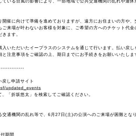
している台風の影響により、一部地域で公共交通機関の乱れや運休
り開催に向けて準備を進めておりますが、遠方にお住まいの方や、
もご来場が叶わないお客様を対象に、ご希望の方へのチケット代金
だきます。
購入いただいたイープラスのシステムを通じて行います。払い戻し
細と注意事項をご確認の上、期日までにお手続きをお願いいたしま
--------------
い戻し申請サイト
p/sf/updated_events
にて、「折坂悠太」を検索してご確認ください。
る交通機関の乱れ等で、6月27日(土)の公演へのご来場が困難とな
受付期間